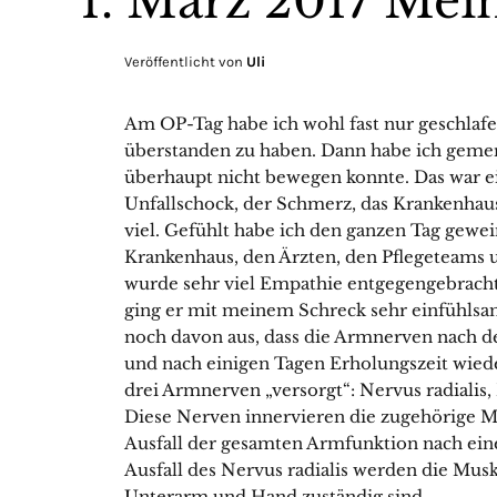
1. März 2017 Mei
Veröffentlicht von
Uli
Am OP-Tag habe ich wohl fast nur geschlafen
überstanden zu haben. Dann habe ich gemer
überhaupt nicht bewegen konnte. Das war ei
Unfallschock, der Schmerz, das Krankenhau
viel. Gefühlt habe ich den ganzen Tag gewei
Krankenhaus, den Ärzten, den Pflegeteams u
wurde sehr viel Empathie entgegengebracht.
ging er mit meinem Schreck sehr einfühls
noch davon aus, dass die Armnerven nach de
und nach einigen Tagen Erholungszeit wied
drei Armnerven „versorgt“: Nervus radialis
Diese Nerven innervieren die zugehörige M
Ausfall der gesamten Armfunktion nach eine
Ausfall des Nervus radialis werden die Musk
Unterarm und Hand zuständig sind, …