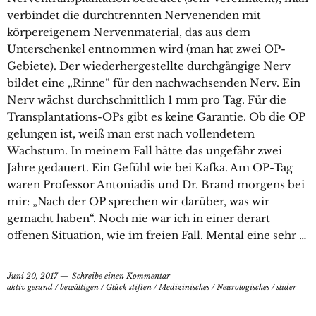
verbindet die durchtrennten Nervenenden mit
körpereigenem Nervenmaterial, das aus dem
Unterschenkel entnommen wird (man hat zwei OP-
Gebiete). Der wiederhergestellte durchgängige Nerv
bildet eine „Rinne“ für den nachwachsenden Nerv. Ein
Nerv wächst durchschnittlich 1 mm pro Tag. Für die
Transplantations-OPs gibt es keine Garantie. Ob die OP
gelungen ist, weiß man erst nach vollendetem
Wachstum. In meinem Fall hätte das ungefähr zwei
Jahre gedauert. Ein Gefühl wie bei Kafka. Am OP-Tag
waren Professor Antoniadis und Dr. Brand morgens bei
mir: „Nach der OP sprechen wir darüber, was wir
gemacht haben“. Noch nie war ich in einer derart
offenen Situation, wie im freien Fall. Mental eine sehr …
Juni 20, 2017
Schreibe einen Kommentar
aktiv gesund
/
bewältigen
/
Glück stiften
/
Medizinisches
/
Neurologisches
/
slider