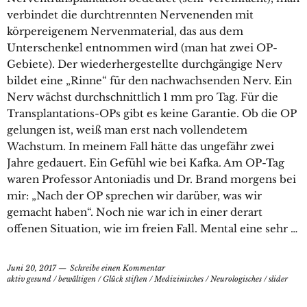
verbindet die durchtrennten Nervenenden mit
körpereigenem Nervenmaterial, das aus dem
Unterschenkel entnommen wird (man hat zwei OP-
Gebiete). Der wiederhergestellte durchgängige Nerv
bildet eine „Rinne“ für den nachwachsenden Nerv. Ein
Nerv wächst durchschnittlich 1 mm pro Tag. Für die
Transplantations-OPs gibt es keine Garantie. Ob die OP
gelungen ist, weiß man erst nach vollendetem
Wachstum. In meinem Fall hätte das ungefähr zwei
Jahre gedauert. Ein Gefühl wie bei Kafka. Am OP-Tag
waren Professor Antoniadis und Dr. Brand morgens bei
mir: „Nach der OP sprechen wir darüber, was wir
gemacht haben“. Noch nie war ich in einer derart
offenen Situation, wie im freien Fall. Mental eine sehr …
Juni 20, 2017
Schreibe einen Kommentar
aktiv gesund
/
bewältigen
/
Glück stiften
/
Medizinisches
/
Neurologisches
/
slider