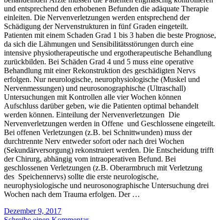
und entsprechend den erhobenen Befunden die adäquate Therapie
einleiten. Die Nervenverletzungen werden entsprechend der
Schädigung der Nervenstrukturen in fünf Graden eingeteilt.
Patienten mit einem Schaden Grad 1 bis 3 haben die beste Prognose,
da sich die Lähmungen und Sensibilitätsstörungen durch eine
intensive physiotherapeutische und ergotherapeutische Behandlung
zurückbilden. Bei Schäden Grad 4 und 5 muss eine operative
Behandlung mit einer Rekonstruktion des geschädigten Nervs
erfolgen. Nur neurologische, neurophysiologische (Muskel und
Nervenmessungen) und neurosonographische (Ultraschall)
Untersuchungen mit Kontrollen alle vier Wochen können
Aufschluss darüber geben, wie die Patienten optimal behandelt
werden können. Einteilung der Nervenverletzungen Die
Nervenverletzungen werden in Offene und Geschlossene eingeteilt.
Bei offenen Verletzungen (z.B. bei Schnittwunden) muss der
durchtrennte Nerv entweder sofort oder nach drei Wochen
(Sekundärversorgung) rekonstruiert werden. Die Entscheidung trifft
der Chirurg, abhängig vom intraoperativen Befund. Bei
geschlossenen Verletzungen (z.B. Oberarmbruch mit Verletzung
des Speichennervs) sollte die erste neurologische,
neurophysiologische und neurosonographische Untersuchung drei
Wochen nach dem Trauma erfolgen. Der …
Dezember 9, 2017
Schreibe einen Kommentar