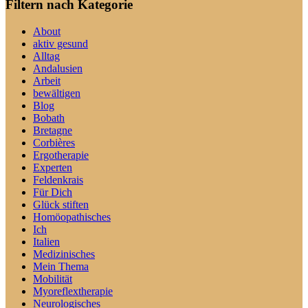
Filtern nach Kategorie
About
aktiv gesund
Alltag
Andalusien
Arbeit
bewältigen
Blog
Bobath
Bretagne
Corbières
Ergotherapie
Experten
Feldenkrais
Für Dich
Glück stiften
Homöopathisches
Ich
Italien
Medizinisches
Mein Thema
Mobilität
Myoreflextherapie
Neurologisches