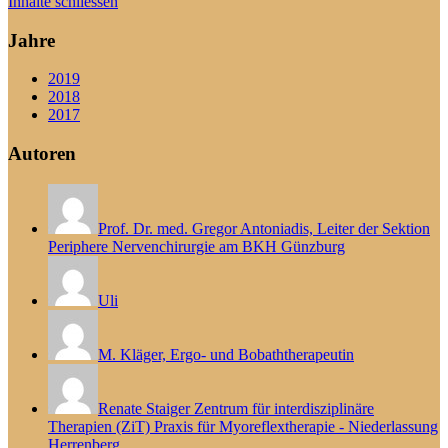
Inhalte schliessen
Jahre
2019
2018
2017
Autoren
Prof. Dr. med. Gregor Antoniadis, Leiter der Sektion
Periphere Nervenchirurgie am BKH Günzburg
Uli
M. Kläger, Ergo- und Bobaththerapeutin
Renate Staiger Zentrum für interdisziplinäre
Therapien (ZiT) Praxis für Myoreflextherapie - Niederlassung
Herrenberg