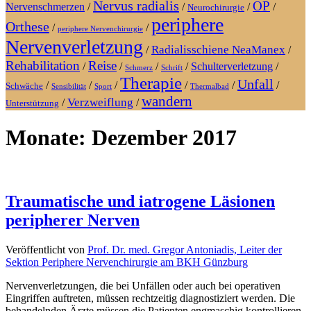
Nervus radialis
OP
Nervenschmerzen
/
/
/
/
Neurochirurgie
periphere
Orthese
/
/
periphere Nervenchirurgie
Nervenverletzung
Radialisschiene NeaManex
/
/
Rehabilitation
Reise
/
/
/
/
Schulterverletzung
/
Schmerz
Schrift
Therapie
Unfall
/
/
/
/
/
/
Schwäche
Sensibilität
Sport
Thermalbad
wandern
Verzweiflung
/
/
Unterstützung
Monate:
Dezember 2017
Traumatische und iatrogene Läsionen
peripherer Nerven
Veröffentlicht von
Prof. Dr. med. Gregor Antoniadis, Leiter der
Sektion Periphere Nervenchirurgie am BKH Günzburg
Nervenverletzungen, die bei Unfällen oder auch bei operativen
Eingriffen auftreten, müssen rechtzeitig diagnostiziert werden. Die
behandelnden Ärzte müssen die Patienten engmaschig kontrollieren