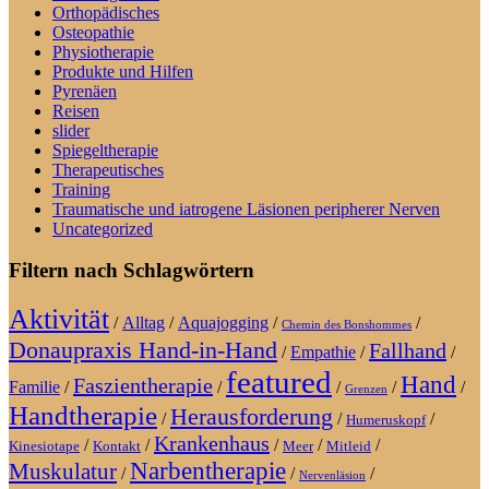
Orthopädisches
Osteopathie
Physiotherapie
Produkte und Hilfen
Pyrenäen
Reisen
slider
Spiegeltherapie
Therapeutisches
Training
Traumatische und iatrogene Läsionen peripherer Nerven
Uncategorized
Filtern nach Schlagwörtern
Aktivität
/
Alltag
/
Aquajogging
/
/
Chemin des Bonshommes
Donaupraxis Hand-in-Hand
Fallhand
/
Empathie
/
/
featured
Hand
Faszientherapie
Familie
/
/
/
/
/
Grenzen
Handtherapie
Herausforderung
/
/
/
Humeruskopf
Krankenhaus
/
/
/
/
/
Kinesiotape
Kontakt
Meer
Mitleid
Narbentherapie
Muskulatur
/
/
/
Nervenläsion