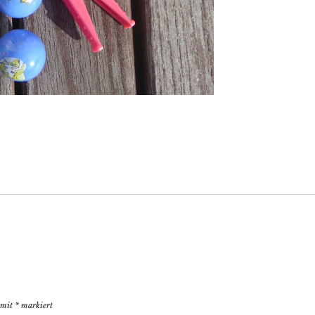
d mit
*
markiert