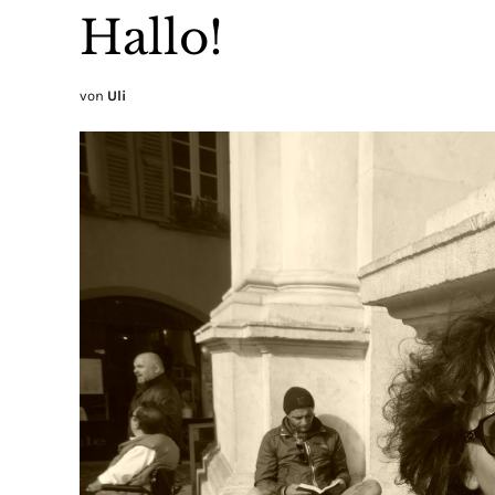
Hallo!
von
Uli