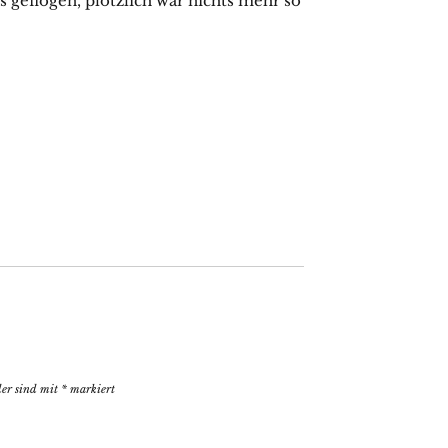
 geflogen, plötzlich war nichts mehr so
der sind mit
*
markiert